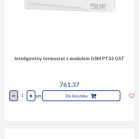
Inteligentny termostat z modułem GSM PT32 GST
761.37
szt.
Do koszyka
Do
prze