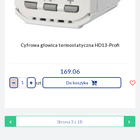
Cyfrowa głowica termostatyczna HD13-Profi
169.06
szt.
Do koszyka
Do
prze