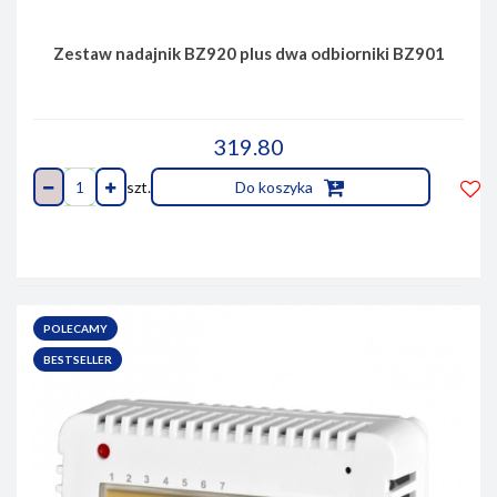
Zestaw nadajnik BZ920 plus dwa odbiorniki BZ901
319.80
szt.
Do koszyka
Do
prze
POLECAMY
BESTSELLER