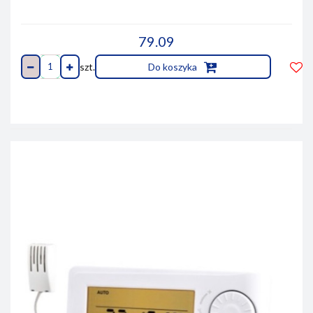
79.09
szt.
Do koszyka
Do
prze