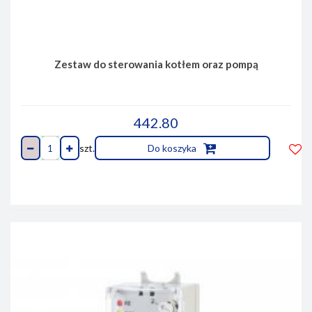
Zestaw do sterowania kotłem oraz pompą
442.80
szt.
Do koszyka
Do
prze