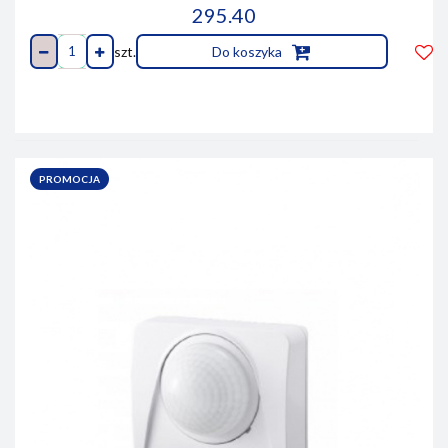
295.40
szt.
Do koszyka
Do
prze
PROMOCJA