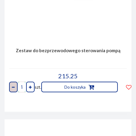
Zestaw do bezprzewodowego sterowania pompą
215.25
szt.
Do koszyka
Do
prze