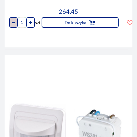
264.45
szt.
Do koszyka
Do
prze