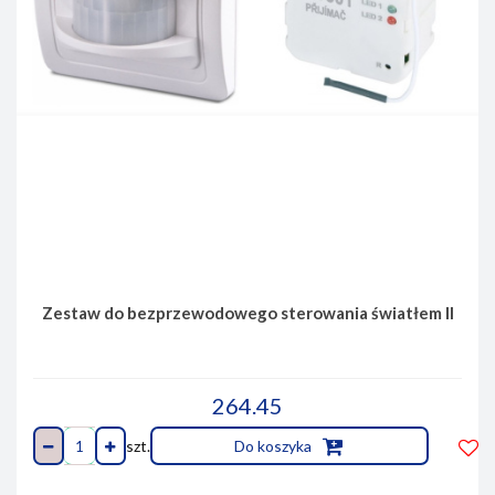
Zestaw do bezprzewodowego sterowania światłem II
264.45
szt.
Do koszyka
Do
prze