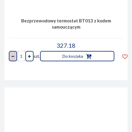
Bezprzewodowy termostat BT013 z kodem
samouczącym
327.18
szt.
Do koszyka
Do
prze