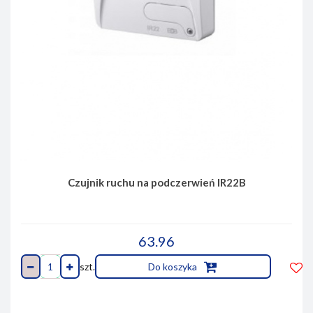
Czujnik ruchu na podczerwień IR22B
63.96
szt.
Do koszyka
Do
prze