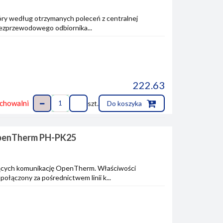
ry według otrzymanych poleceń z centralnej
bezprzewodowego odbiornika...
222.63
chowalni
szt.
Do koszyka
OpenTherm PH-PK25
ących komunikację OpenTherm. Właściwości
ączony za pośrednictwem linii k...