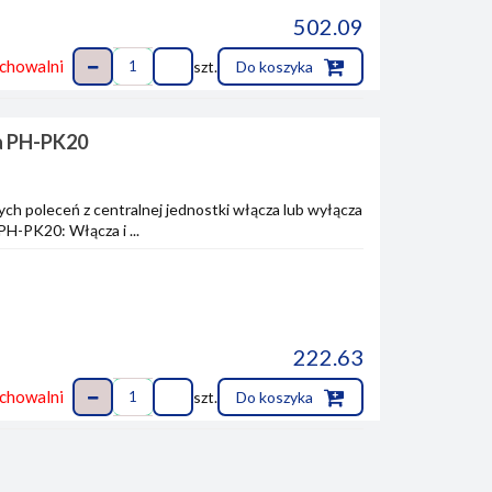
502.09
chowalni
szt.
Do koszyka
ła PH-PK20
h poleceń z centralnej jednostki włącza lub wyłącza
H-PK20: Włącza i ...
222.63
chowalni
szt.
Do koszyka