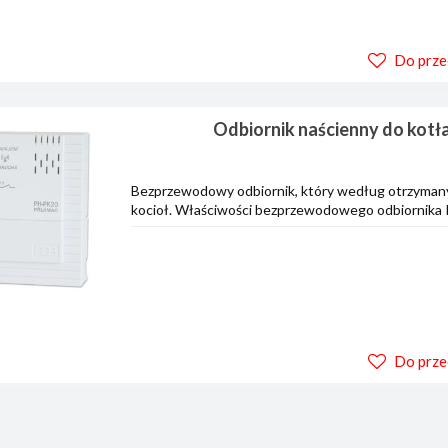
Do prze
Odbiornik naścienny do kot
Bezprzewodowy odbiornik, który według otrzymanyc
kocioł. Właściwości bezprzewodowego odbiornika P
Do prze