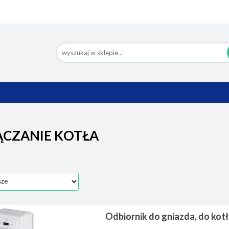
Nowości
Bestsellery
Pomoc
Eco Design
Ko
BESTSELLERY
POMOC
ECO DESIGN
CZANIE KOTŁA
Odbiornik do gniazda, do kot