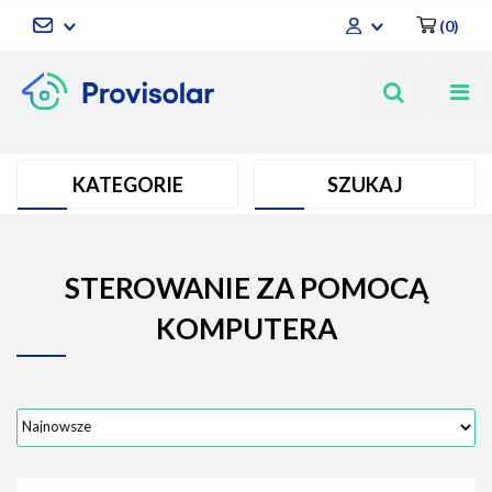
(
0
)
Zaloguj się
Zarejestruj się
Dodaj zgłoszenie
KATEGORIE
SZUKAJ
STEROWANIE ZA POMOCĄ
KOMPUTERA