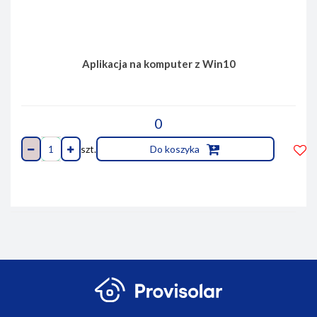
Aplikacja na komputer z Win10
0
szt.
Do koszyka
Do
prze