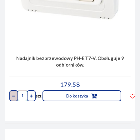
Nadajnik bezprzewodowy PH-ET7-V. Obsługuje 9
odbiorników.
179.58
szt.
Do koszyka
Do
prze