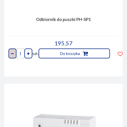
Odbiornik do puszki PH-SP1
195.57
szt.
Do koszyka
Do
prze