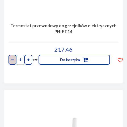
Termostat przewodowy do grzejników elektrycznych
PH-ET14
217.46
szt.
Do koszyka
Do
prze