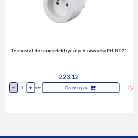
Termostat do termoelektrycznych zaworów PH-HT21
223.12
szt.
Do koszyka
Do
prze