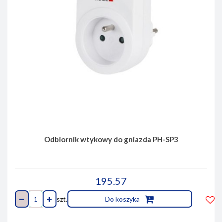
Odbiornik wtykowy do gniazda PH-SP3
195.57
szt.
Do koszyka
Do
prze