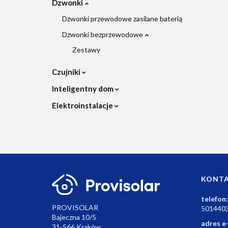
Dzwonki
Dzwonki przewodowe zasilane baterią
Dzwonki bezprzewodowe
Zestawy
Czujniki
Inteligentny dom
Elektroinstalacje
KONT
telefon:
PROVISOLAR
501440
Bajeczna 10/5
adres e
31-566 Kraków