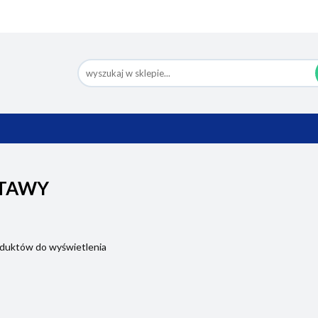
Nowości
Bestsellery
Pomoc
Eco Design
Ko
BESTSELLERY
POMOC
ECO DESIGN
TAWY
oduktów do wyświetlenia