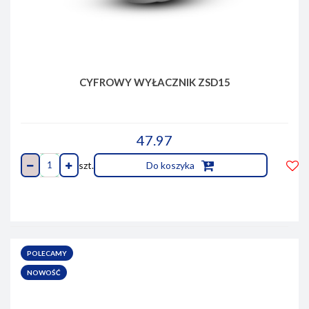
CYFROWY WYŁACZNIK ZSD15
47.97
szt.
Do koszyka
Do
prze
POLECAMY
NOWOŚĆ