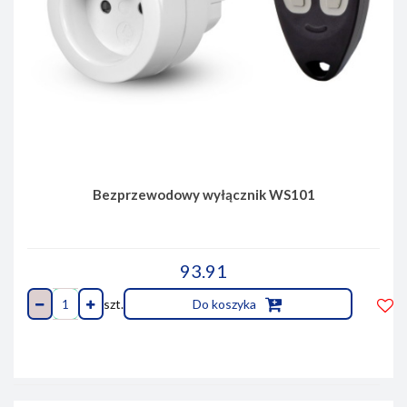
Bezprzewodowy wyłącznik WS101
93.91
szt.
Do koszyka
Do
prze