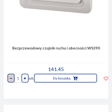
Bezprzewodowy czujnik ruchu i obecności WS390
141.45
szt.
Do koszyka
Do
prze