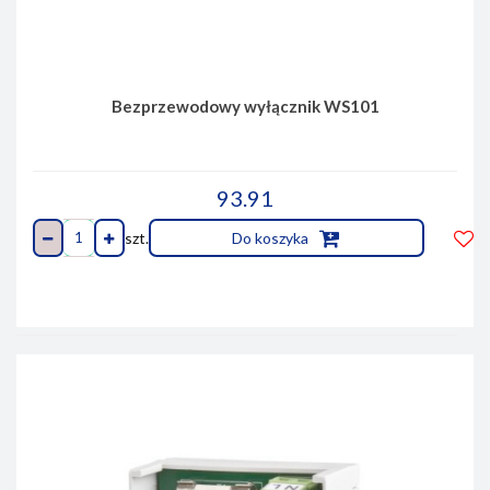
Bezprzewodowy wyłącznik WS101
93.91
szt.
Do koszyka
Do
prze