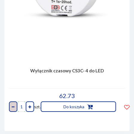
Wyłącznik czasowy CS3C- 4 do LED
62.73
szt.
Do koszyka
Do
prze