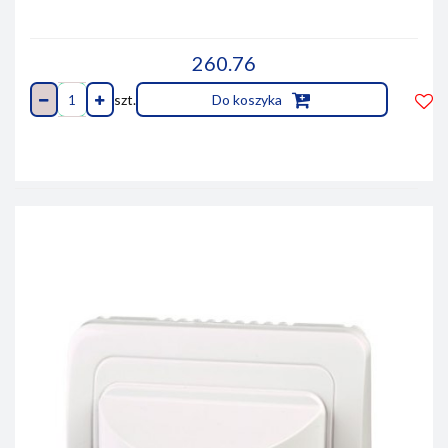
260.76
szt.
Do koszyka
Do
prze