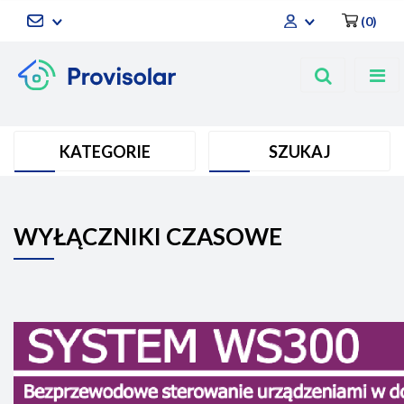
(
0
)
Zaloguj się
Zarejestruj się
Dodaj zgłoszenie
KATEGORIE
SZUKAJ
WYŁĄCZNIKI CZASOWE