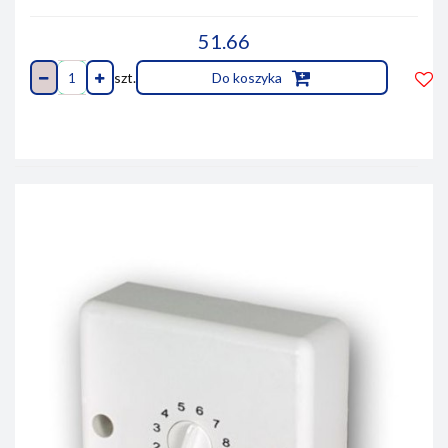
51.66
szt.
Do koszyka
Do
prze