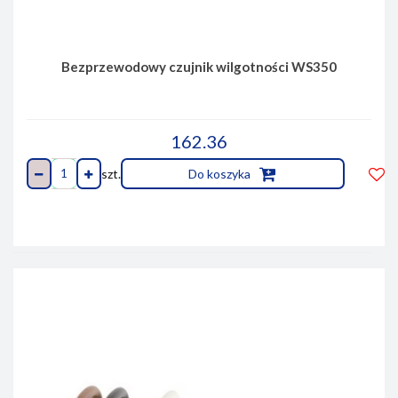
Bezprzewodowy czujnik wilgotności WS350
162.36
szt.
Do koszyka
Do
prze