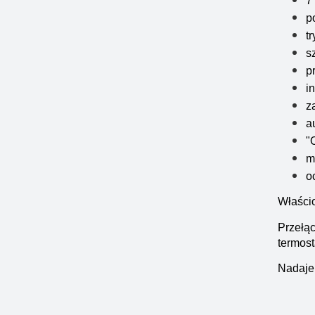
7
p
t
s
p
i
z
a
"
m
o
Właści
Przełąc
termost
Nadaje 