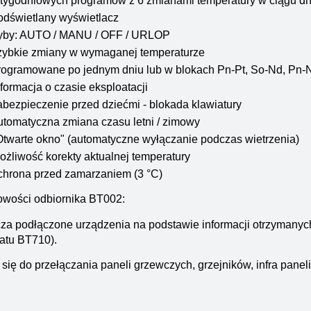
 tygodniowych programów z 6 zmianami temperatury w ciągu dn
odświetlany wyświetlacz
ryby: AUTO / MANU / OFF / URLOP
zybkie zmiany w wymaganej temperaturze
rogramowane po jednym dniu lub w blokach Pn-Pt, So-Nd, Pn-
nformacja o czasie eksploatacji
abezpieczenie przed dziećmi - blokada klawiatury
utomatyczna zmiana czasu letni / zimowy
Otwarte okno" (automatyczne wyłączanie podczas wietrzenia)
ożliwość korekty aktualnej temperatury
chrona przed zamarzaniem (3 °C)
owości odbiornika BT002:
za podłączone urządzenia na podstawie informacji otrzymanyc
atu BT710).
się do przełączania paneli grzewczych, grzejników, infra paneli