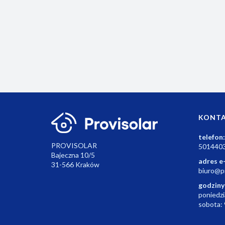
modułem WiFi w odbiorniku.
551.04
KONT
telefon:
PROVISOLAR
501440
Bajeczna 10/5
adres e
31-566 Kraków
biuro@pr
godziny
poniedzi
sobota: 