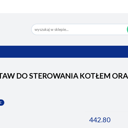
Nowości
Bestsellery
Pomoc
Eco Design
Ko
BESTSELLERY
POMOC
ECO DESIGN
TAW DO STEROWANIA KOTŁEM OR
Ć
442.80