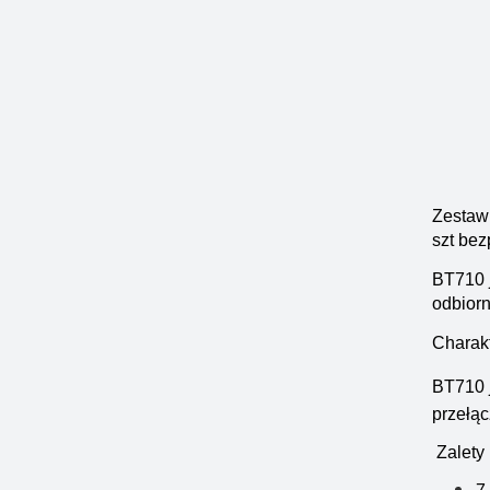
Zestaw
szt
bez
BT710 j
odbiorn
Charak
BT710 j
przełąc
Zalety