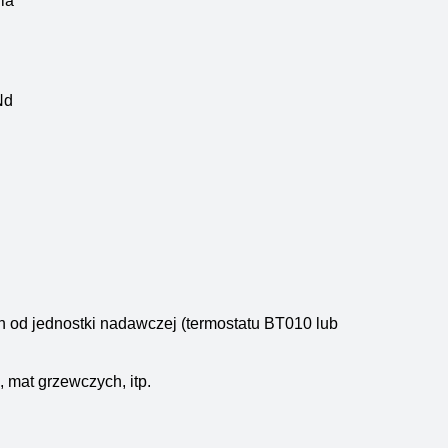
ia
Nd
h od jednostki nadawczej (termostatu BT010 lub
, mat grzewczych, itp.