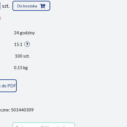
szt.
Do koszyka
i
24 godziny
15.1
100
szt.
0.15 kg
t do PDF
iczne: 501440309