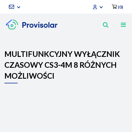
(
0
)
Zaloguj się
Zarejestruj się
Dodaj zgłoszenie
MULTIFUNKCYJNY WYŁĄCZNIK
CZASOWY CS3-4M 8 RÓŻNYCH
MOŻLIWOŚCI