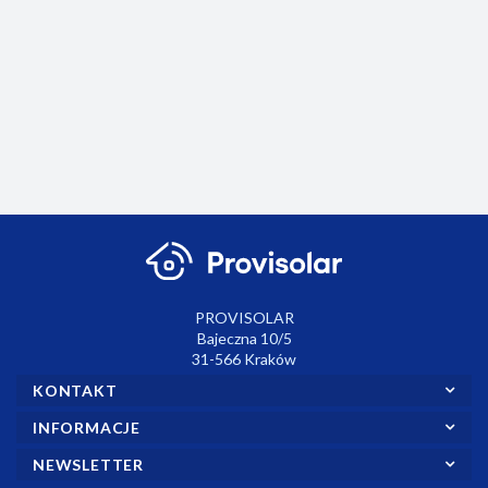
650.00
295.40
Bezprzewodowy
Bezprzewodowy
PT715 z
modułem
375.00
termostat
dzwonek
czujnikiem
WiFi PH-
BT725 z
sieciowy BZ40
pokojowym
CJ39
551.04
89.79
wbudowanym
WiFi
modułem WiFi w
odbiorniku.
PROVISOLAR
Bajeczna 10/5
31-566 Kraków
KONTAKT
INFORMACJE
NEWSLETTER