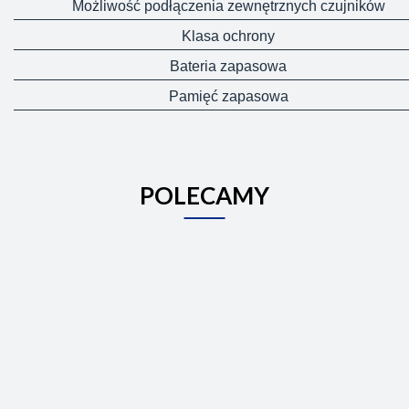
Możliwość podłączenia zewnętrznych czujników
Klasa ochrony
Bateria zapasowa
Pamięć zapasowa
POLECAMY
Centralna
Termos
Cyfrowy
jednostka
PT14-
termostat
z
WiFi