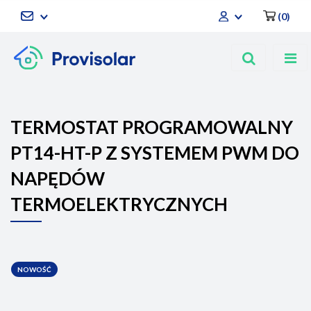
(
0
)
Zaloguj się
Zarejestruj się
Dodaj zgłoszenie
TERMOSTAT PROGRAMOWALNY
PT14-HT-P Z SYSTEMEM PWM DO
NAPĘDÓW
TERMOELEKTRYCZNYCH
NOWOŚĆ