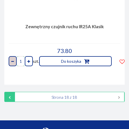
Zewnętrzny czujnik ruchu IR25A Klasik
73.80
szt.
Do koszyka
Do
prze