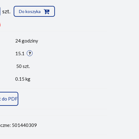
szt.
Do koszyka
i
24 godziny
15.1
50
szt.
0.15 kg
t do PDF
iczne: 501440309