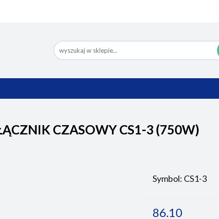
Nowości
Bestsellery
Pomoc
Eco Design
Ko
BESTSELLERY
POMOC
ECO DESIGN
ĄCZNIK CZASOWY CS1-3 (750W)
Symbol:
CS1-3
86.10