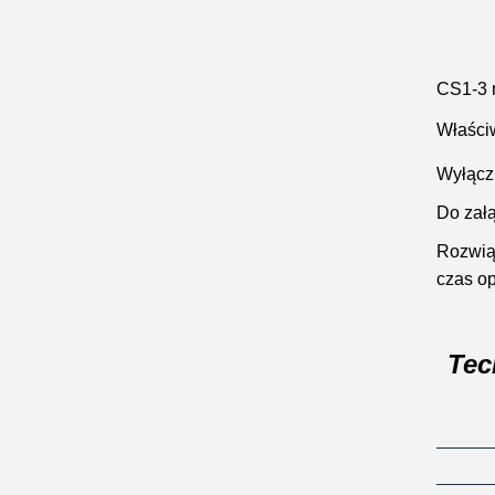
CS1-3 
Właści
Wyłączn
Do zał
Rozwiąz
czas op
Tec