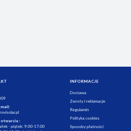
m
AKT
INFORMACJE
Dostawa
309
Zwroty i reklamacje
-mail:
Regulamin
ovisolar.pl
Polityka cookies
 otwarcia :
ałek - piątek: 9:00-17:00
Sposoby płatności