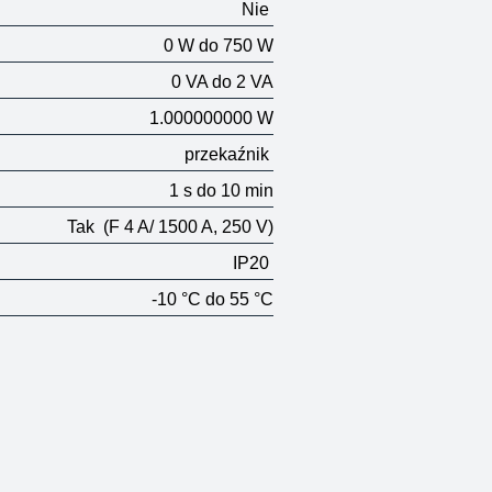
Nie
0 W do 750 W
0 VA do 2 VA
1.000000000 W
przekaźnik
1 s do 10 min
Tak
(F 4 A/ 1500 A, 250 V)
IP20
-10 °C do 55 °C