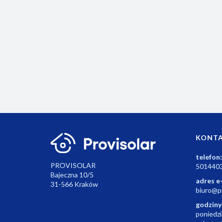
Bezprzewodowy termostat BT725 z wbudowany
modułem WiFi w odbiorniku.
551.04
KONT
telefon:
PROVISOLAR
501440
Bajeczna 10/5
adres e
31-566 Kraków
biuro@pr
godziny
poniedzi