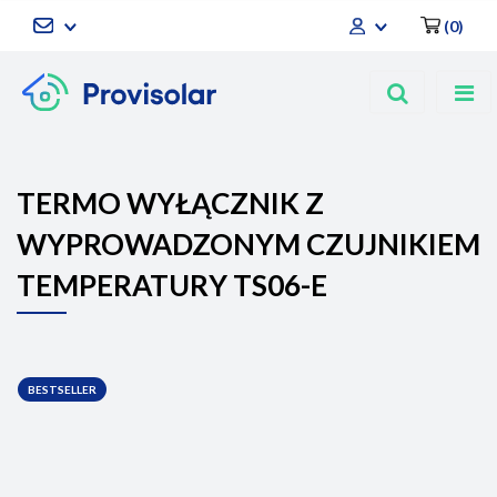
(
0
)
Zaloguj się
Zarejestruj się
Dodaj zgłoszenie
TERMO WYŁĄCZNIK Z
WYPROWADZONYM CZUJNIKIEM
TEMPERATURY TS06-E
BESTSELLER