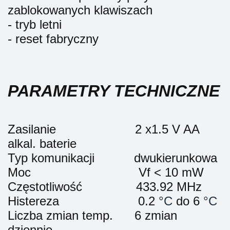
zablokowanych klawiszach
- tryb letni
- reset fabryczny
PARAMETRY TECHNICZNE
Zasilanie
2 x1.5 V AA
alkal. baterie
Typ komunikacji
dwukierunkowa
Moc
Vf < 10 mW
Częstotliwość
433.92 MHz
Histereza
0.2
°C
do 6
°C
Liczba zmian temp.
6 zmian
dziennie