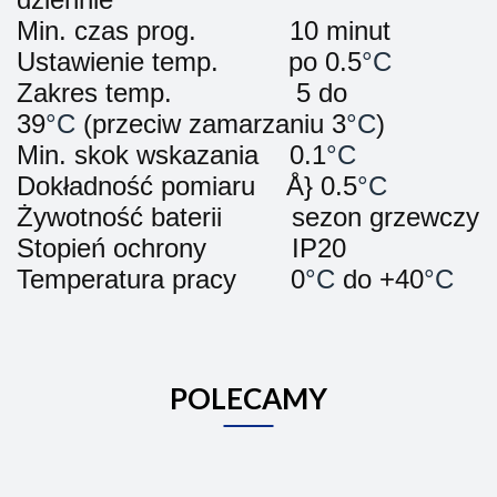
Min. czas prog.
10 minut
Ustawienie temp.
po 0.5
°C
Zakres temp.
5 do
39
°C
(przeciw zamarzaniu 3
°C
)
Min. skok wskazania
0.1
°C
Dokładność pomiaru
Å} 0.5
°C
Żywotność baterii
sezon grzewczy
Stopień ochrony
IP20
Temperatura pracy
0
°C
do +40
°C
POLECAMY