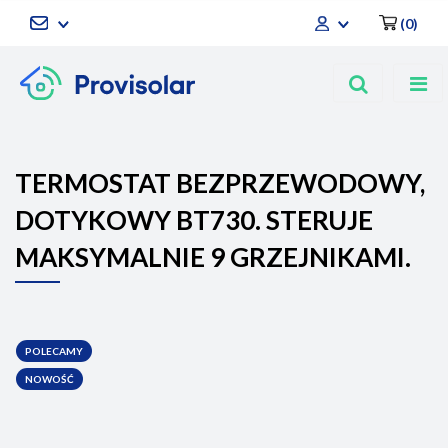
(
0
)
Zaloguj się
Zarejestruj się
Dodaj zgłoszenie
TERMOSTAT BEZPRZEWODOWY,
DOTYKOWY BT730. STERUJE
MAKSYMALNIE 9 GRZEJNIKAMI.
POLECAMY
NOWOŚĆ