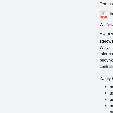
Termos
I
Właści
PH -BP
sterow
W syste
informa
budynka
centra
Zalety
m
u
p
m
t