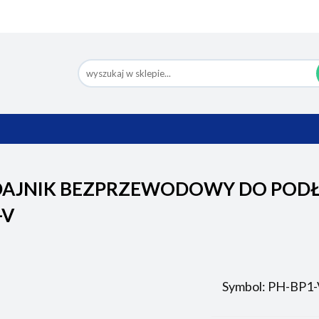
Nowości
Bestsellery
Pomoc
Eco Design
Ko
BESTSELLERY
POMOC
ECO DESIGN
AJNIK BEZPRZEWODOWY DO PODŁ
-V
Symbol:
PH-BP1-