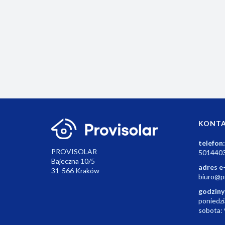
Bezprzewodowy termostat BT725 z wbudowany
modułem WiFi w odbiorniku.
551.04
KONT
telefon:
PROVISOLAR
501440
Bajeczna 10/5
adres e
31-566 Kraków
biuro@pr
godziny
poniedzi
sobota: 