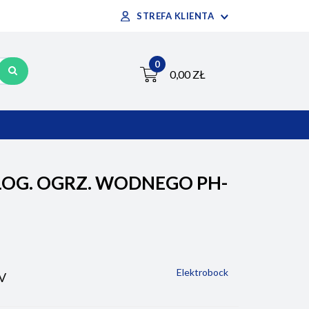
STREFA KLIENTA
ntakt
Zaloguj się
0
Zarejestruj się
0,00 ZŁ
Dodaj zgłoszenie
KONTAKT
OG. OGRZ. WODNEGO PH-
Elektrobock
V