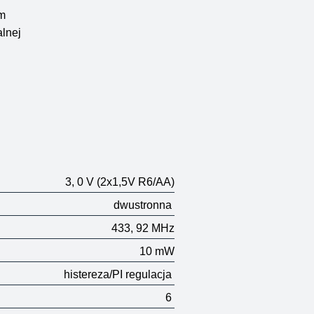
em
alnej
3, 0 V
(2x1,5V R6/AA)
dwustronna
433, 92 MHz
10 mW
histereza/PI regulacja
6