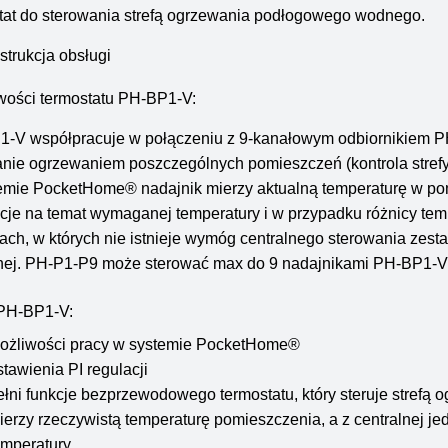
tat do sterowania strefą ogrzewania podłogowego wodnego.
nstrukcja obsługi
wości termostatu PH-BP1-V:
1-V współpracuje w połączeniu z 9-kanałowym odbiornikiem 
anie ogrzewaniem poszczególnych pomieszczeń (kontrola stre
mie PocketHome® nadajnik mierzy aktualną temperaturę w pom
cje na temat wymaganej temperatury i w przypadku różnicy tem
ch, w których nie istnieje wymóg centralnego sterowania zes
lnej. PH-P1-P9 może sterować max do 9 nadajnikami PH-BP1-V
 PH-BP1-V:
ożliwości pracy w systemie PocketHome®
stawienia PI regulacji
ełni funkcje bezprzewodowego termostatu, który steruje stref
ierzy rzeczywistą temperaturę pomieszczenia, a z centralnej j
emperatury