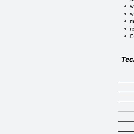
w
w
m
r
E
Tec