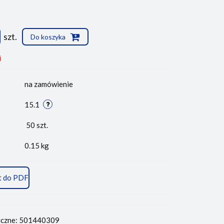
szt.
Do koszyka
i
na zamówienie
15.1
50
szt.
0.15 kg
t do PDF
iczne: 501440309