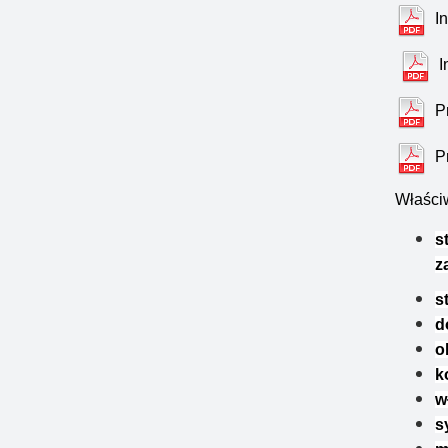
I
I
P
P
Właści
s
z
s
d
o
k
w
s