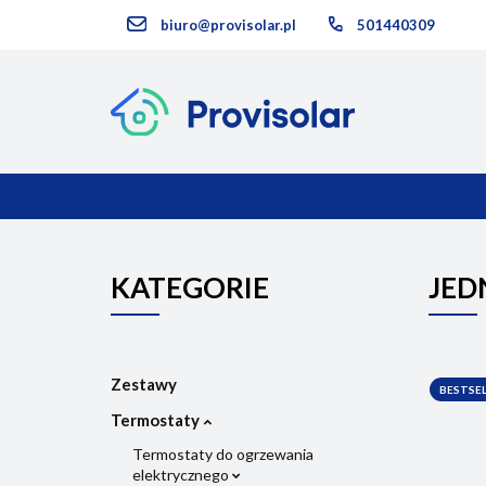
biuro@provisolar.pl
501440309
Kategorie
KATEGORIE
NOWOŚCI
KATEGORIE
JED
Zestawy
BESTSEL
Termostaty
Termostaty do ogrzewania
elektrycznego