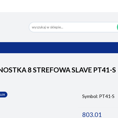
Nowości
Bestsellery
Pomoc
Eco Design
Ko
BESTSELLERY
POMOC
ECO DESIGN
NOSTKA 8 STREFOWA SLAVE PT41-S
LER
Symbol:
PT41-S
803.01