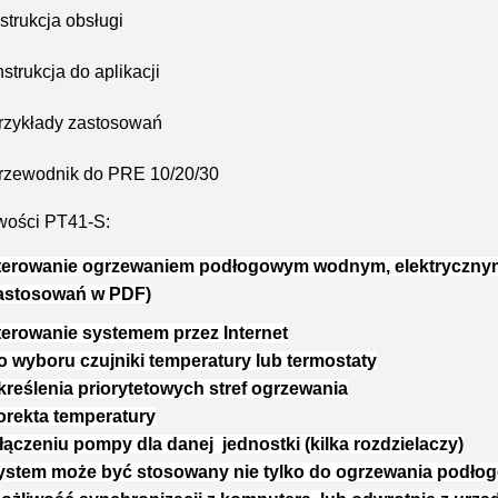
nstrukcja obsługi
nstrukcja do aplikacji
rzykłady zastosowań
rzewodnik do PRE 10/20/30
wości PT41-S:
terowanie ogrzewaniem podłogowym wodnym, elektrycznym,
astosowań w PDF)
terowanie systemem przez Internet
o wyboru czujniki temperatury lub termostaty
kreślenia priorytetowych stref ogrzewania
orekta temperatury
łączeniu pompy dla danej jednostki (kilka rozdzielaczy)
ystem może być stosowany nie tylko do ogrzewania podł