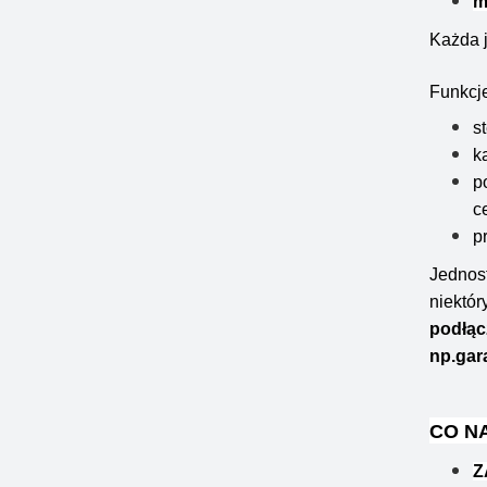
m
Każda 
Funkcj
s
k
p
c
p
Jednos
niektór
podłąc
np.gara
CO N
Z