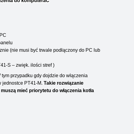
ądzenia do komputeraC
 PC
panelu
nie (nie musi być trwale podłączony do PC lub
-S – zwięk. ilości stref )
tym przypadku gdy dojdzie do włączenia
 w jednostce PT41-M.
Takie rozwiązanie
e muszą mieć priorytetu do włączenia kotła