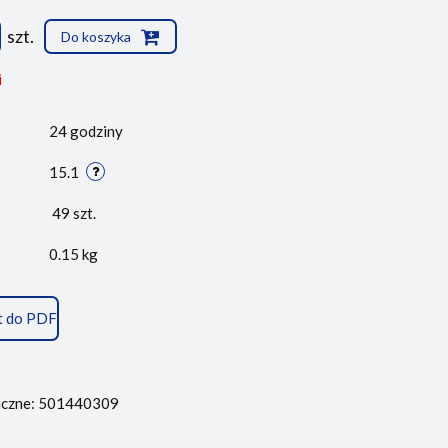
szt.
Do koszyka
i
24 godziny
15.1
49
szt.
0.15 kg
t do PDF
iczne: 501440309