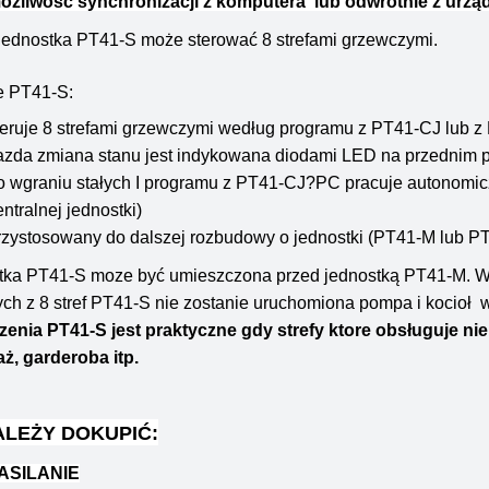
ożliwość synchronizacji z komputera lub odwrotnie z urz
jednostka PT41-S może sterować 8 strefami grzewczymi.
e PT41-S:
teruje 8 strefami grzewczymi według programu z PT41-CJ lub z
azda zmiana stanu jest indykowana diodami LED na przednim 
o wgraniu stałych I programu z PT41-CJ?PC pracuje autonomicz
entralnej jednostki)
rzystosowany do dalszej rozbudowy o jednostki (PT41-M lub PT41
tka PT41-S moze być umieszczona przed jednostką PT41-M. W 
ych z 8 stref PT41-S nie zostanie uruchomiona pompa i kocioł
zenia PT41-S jest praktyczne gdy strefy ktore obsługuje ni
ż, garderoba itp.
ALEŻY DOKUPIĆ:
ASILANIE