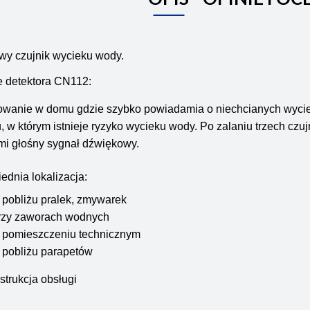
wy czujnik wycieku wody.
e detektora CN112:
owanie w domu gdzie szybko powiadamia o niechcianych wycie
, w którym istnieje ryzyko wycieku wody. Po zalaniu trzech czu
mi głośny sygnał dźwiękowy.
dnia lokalizacja:
 pobliżu pralek, zmywarek
rzy zaworach wodnych
 pomieszczeniu technicznym
 pobliżu parapetów
nstrukcja obsługi