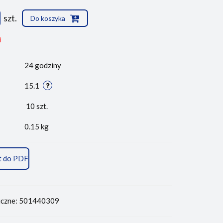
szt.
Do koszyka
i
24 godziny
15.1
10
szt.
0.15 kg
t do PDF
iczne: 501440309