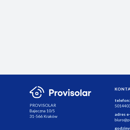
Bezprzewodowy termostat BT725 z wbudowany
modułem WiFi w odbiorniku.
551.04
KONT
telefon:
PROVISOLAR
501440
Bajeczna 10/5
adres e
31-566 Kraków
biuro@pr
godziny