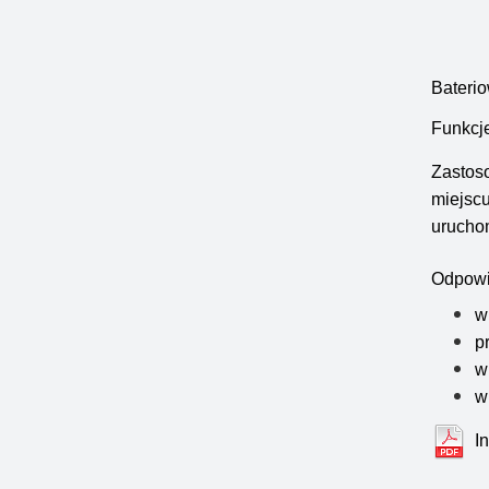
Baterio
Funkcj
Zastos
miejscu
urucho
Odpowie
w
p
w
w
I