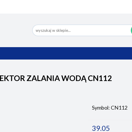
Nowości
Bestsellery
Pomoc
Eco Design
Ko
BESTSELLERY
POMOC
ECO DESIGN
EKTOR ZALANIA WODĄ CN112
Symbol:
CN112
39.05