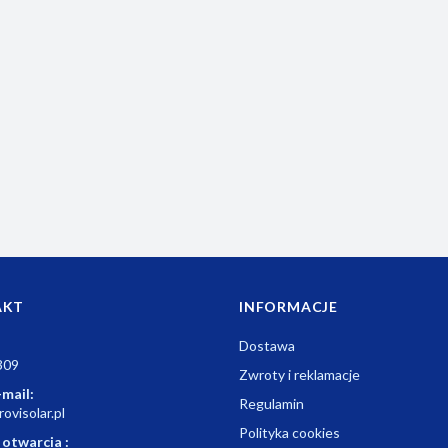
m
AKT
INFORMACJE
Dostawa
309
Zwroty i reklamacje
-mail:
Regulamin
ovisolar.pl
Polityka cookies
 otwarcia :