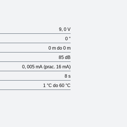
9, 0 V
0 °
0 m do 0 m
85 dB
0, 005 mA
(prac. 16 mA)
8 s
1 °C do 60 °C