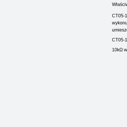
Właści
CT05-10
wykonuj
umiesz
CT05-10
10kΩ wr