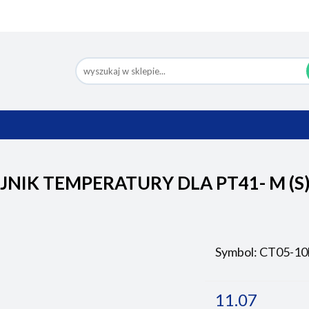
Nowości
Bestsellery
Pomoc
Eco Design
Ko
BESTSELLERY
POMOC
ECO DESIGN
JNIK TEMPERATURY DLA PT41- M (S)
Symbol:
CT05-10
11.07