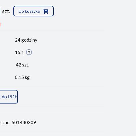
szt.
Do koszyka
i
24 godziny
15.1
42
szt.
0.15 kg
t do PDF
iczne: 501440309