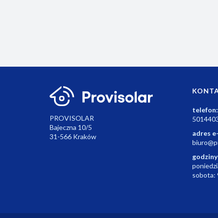
551.04
KONT
telefon:
PROVISOLAR
501440
Bajeczna 10/5
adres e
31-566 Kraków
biuro@pr
godziny
poniedzi
sobota: 