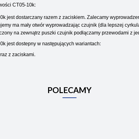
wości CT05-10k:
k jest dostarczany razem z zaciskiem. Zalecamy wyprowadzenie
emy ma mały otwór wyprowadzając czujnik (dla lepszej cyrkulac
czony na zewnątrz puszki czujnik podłączamy przewodami z j
k jest dostepny w następujących wariantach:
az z zaciskami.
POLECAMY