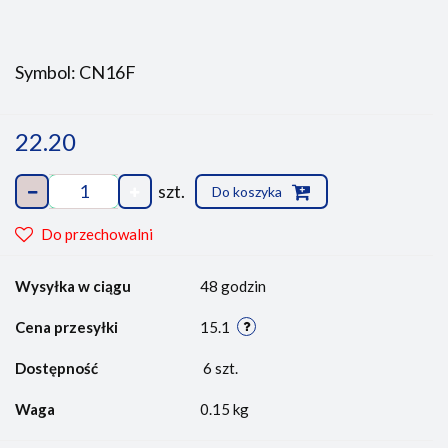
Symbol:
CN16F
22.20
szt.
Do koszyka
Do przechowalni
Wysyłka w ciągu
48 godzin
Cena przesyłki
15.1
Dostępność
6
szt.
Waga
0.15 kg