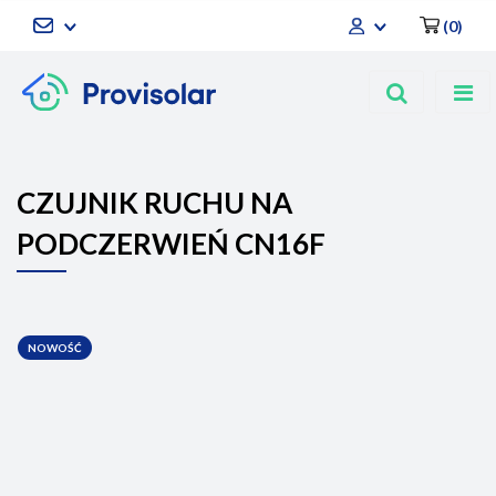
(
0
)
Zaloguj się
Zarejestruj się
Dodaj zgłoszenie
CZUJNIK RUCHU NA
PODCZERWIEŃ CN16F
NOWOŚĆ