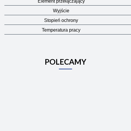
Element przełączający
Wyjście
Stopień ochrony
Temperatura pracy
POLECAMY
Centralna
Termos
Cyfrowy
jednostka
PT14-
termostat
z
WiFi
650.00