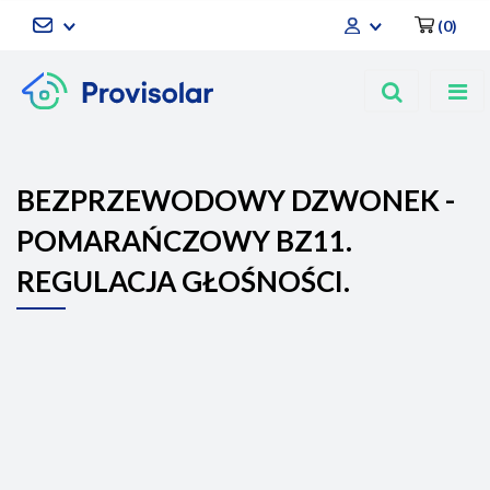
(
0
)
Zaloguj się
Zarejestruj się
Dodaj zgłoszenie
BEZPRZEWODOWY DZWONEK -
POMARAŃCZOWY BZ11.
REGULACJA GŁOŚNOŚCI.