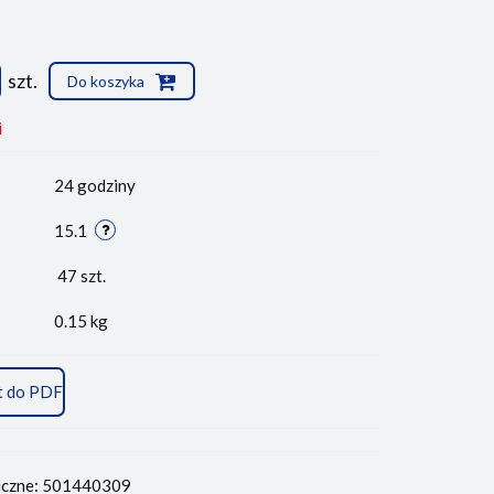
szt.
Do koszyka
i
24 godziny
15.1
47
szt.
0.15 kg
t do PDF
iczne: 501440309