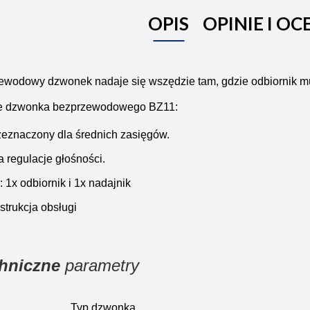
OPIS
OPINIE I OC
ewodowy dzwonek nadaje się wszędzie tam, gdzie odbiornik mu
e dzwonka bezprzewodowego BZ11:
zeznaczony dla średnich zasięgów.
 regulacje głośności.
 1x odbiornik i 1x nadajnik
nstrukcja obsługi
hniczne
parametry
Typ dzwonka