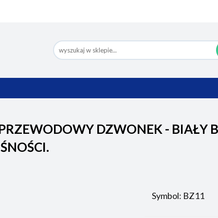
Nowości
Bestsellery
Pomoc
Eco Design
Ko
BESTSELLERY
POMOC
ECO DESIGN
PRZEWODOWY DZWONEK - BIAŁY B
ŚNOŚCI.
Symbol:
BZ11