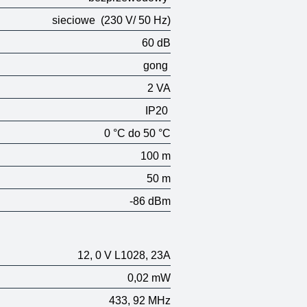
sieciowe
(230 V/ 50 Hz)
60 dB
gong
2 VA
IP20
0 °C do 50 °C
100 m
50 m
-86 dBm
12, 0 V
L1028, 23A
0,02 mW
433, 92 MHz