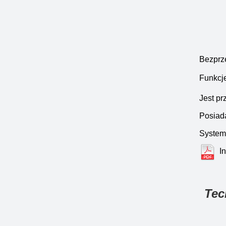
Bezprz
Funkcj
Jest pr
Posiada
System:
I
Tec