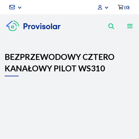
(
0
)
Zaloguj się
Zarejestruj się
Dodaj zgłoszenie
BEZPRZEWODOWY CZTERO
KANAŁOWY PILOT WS310