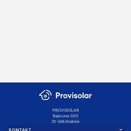
Centralna
Termos
Cyfrowy
jednostka
PT14-
termostat
z
WiFi
650.00
295.40
Bezprzewodowy
Bezprzewodowy
PT715 z
modułem
375.00
termostat
dzwonek
czujnikiem
WiFi PH-
BT725 z
sieciowy BZ40
pokojowym
CJ39
551.04
89.79
wbudowanym
WiFi
modułem WiFi w
odbiorniku.
PROVISOLAR
Bajeczna 10/5
31-566 Kraków
KONTAKT