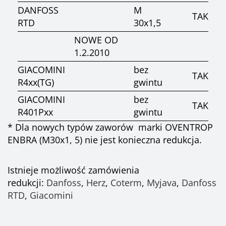
DANFOSS
M
TAK
RTD
30x1,5
NOWE OD
1.2.2010
GIACOMINI
bez
TAK
R4xx(TG)
gwintu
GIACOMINI
bez
TAK
R401Pxx
gwintu
* Dla nowych typów zaworów marki OVENTROP
ENBRA (M30x1, 5) nie jest konieczna redukcja.
Istnieje możliwość zamówienia
redukcji:
Danfoss
,
Herz
,
Coterm
,
Myjava
,
Danfoss
RTD
,
Giacomini