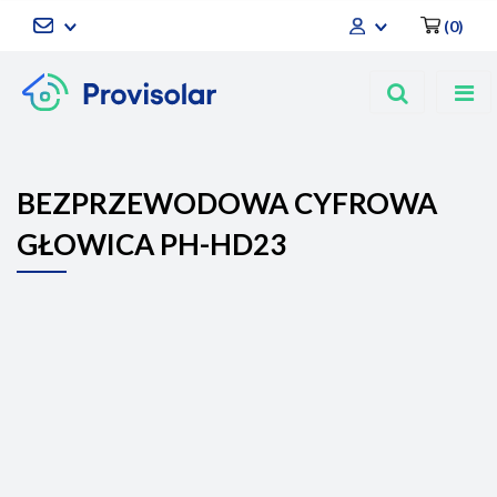
(
0
)
Zaloguj się
Zarejestruj się
Dodaj zgłoszenie
BEZPRZEWODOWA CYFROWA
GŁOWICA PH-HD23