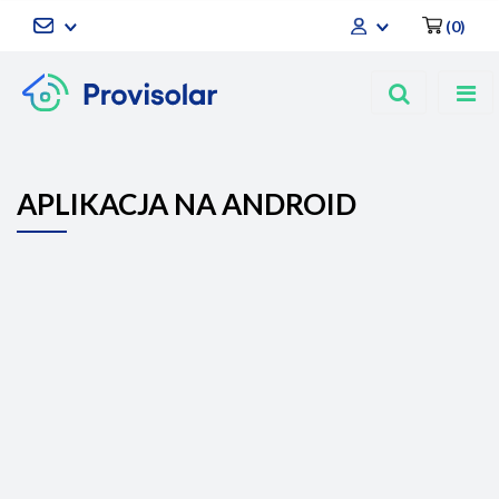
(
0
)
Zaloguj się
Zarejestruj się
Dodaj zgłoszenie
APLIKACJA NA ANDROID