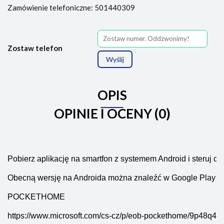
Zamówienie telefoniczne: 501440309
Zostaw telefon
Wyślij
OPIS
OPINIE I OCENY (0)
Pobierz aplikację na smartfon z systemem Android i steruj c
Obecną wersję na Androida można znaleźć w Google Play 
p
POCKETHOME
https://www.microsoft.com/cs-cz/p/eob-pockethome/9p48q4k6