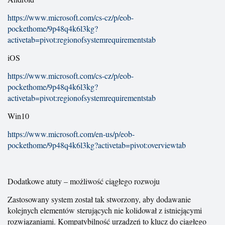
https://www.microsoft.com/cs-cz/p/eob-
pockethome/9p48q4k6l3kg?
activetab=pivot:regionofsystemrequirementstab
iOS
https://www.microsoft.com/cs-cz/p/eob-
pockethome/9p48q4k6l3kg?
activetab=pivot:regionofsystemrequirementstab
Win10
https://www.microsoft.com/en-us/p/eob-
pockethome/9p48q4k6l3kg?activetab=pivot:overviewtab
Dodatkowe atuty – możliwość ciągłego rozwoju
Zastosowany system został tak stworzony, aby dodawanie
kolejnych elementów sterujących nie kolidował z istniejącymi
rozwiązaniami. Kompatybilność urządzeń to klucz do ciągłego